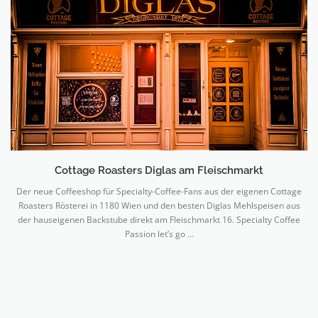
Cottage Roasters Diglas am Fleischmarkt
Der neue Coffeeshop für Specialty-Coffee-Fans aus der eigenen Cottage
Roasters Rösterei in 1180 Wien und den besten Diglas Mehlspeisen aus
der hauseigenen Backstube direkt am Fleischmarkt 16. Specialty Coffee
Passion let’s go …